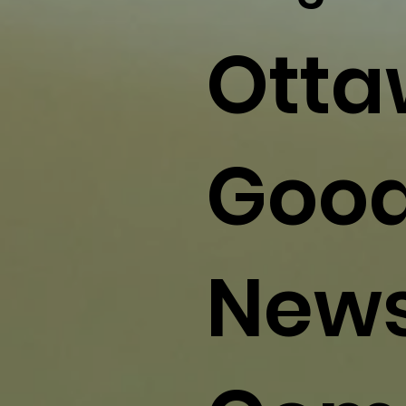
Ott
Goo
New