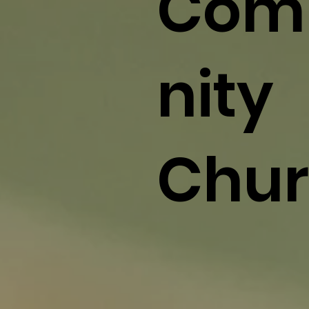
Com
nity
Chu