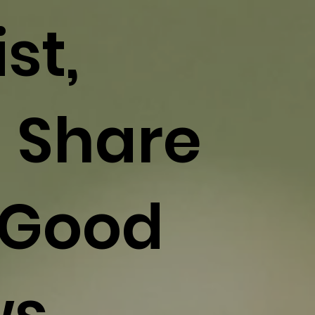
st,
 Share
 Good
s.