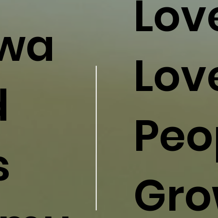
Lov
awa
Lov
d
Peo
s
Gro