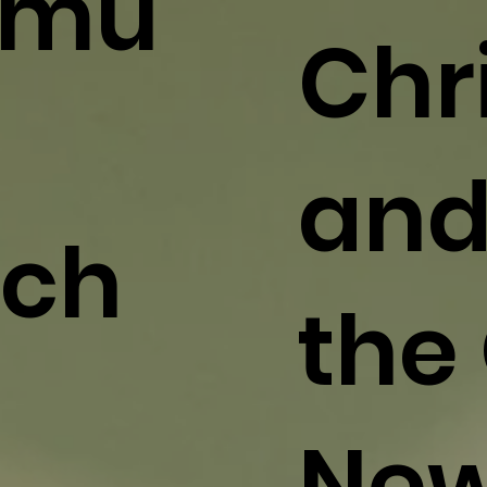
mu
Chri
and
rch
the
New