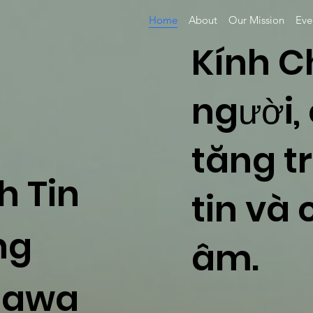
Home
About
Our Mission
Eve
Kính C
người,
tăng tr
h Tin
tin và
ng
âm.
tawa