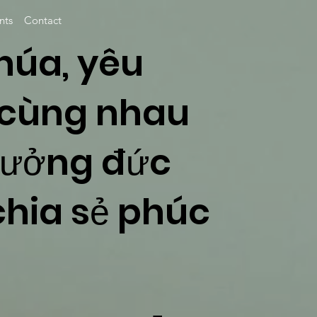
nts
Contact
húa, yêu
 cùng nhau
ưởng đức
 chia sẻ phúc