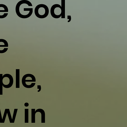
e God,
e
ple,
w in